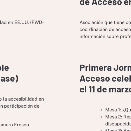
de Acceso e
dad en EE.UU. (FWD-
Asociación que tiene co
coordinación de acceso 
información sobre prof
ble
Primera Jor
base)
Acceso celeb
el 11 de marz
o la accesibilidad en
n participación de
Mesa 1:
¿Qu
Mesa 2:
Rep
discapacida
omero Fresco.
Mesa 3:
Acc