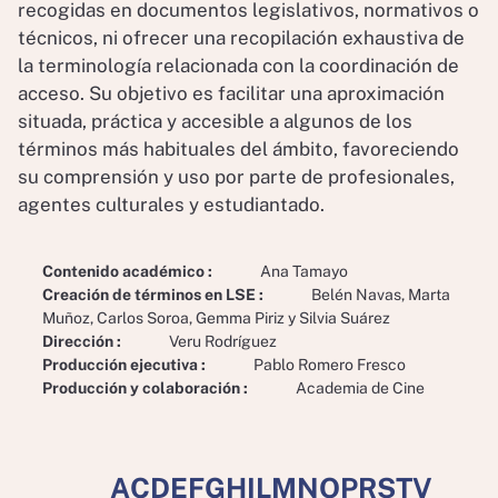
recogidas en documentos legislativos, normativos o
técnicos, ni ofrecer una recopilación exhaustiva de
la terminología relacionada con la coordinación de
acceso. Su objetivo es facilitar una aproximación
situada, práctica y accesible a algunos de los
términos más habituales del ámbito, favoreciendo
su comprensión y uso por parte de profesionales,
agentes culturales y estudiantado.
Contenido académico
Ana Tamayo
Creación de términos en LSE
Belén Navas, Marta
Muñoz, Carlos Soroa, Gemma Piriz y Silvia Suárez
Dirección
Veru Rodríguez
Producción ejecutiva
Pablo Romero Fresco
Producción y colaboración
Academia de Cine
A
C
D
E
F
G
H
I
L
M
N
O
P
R
S
T
V